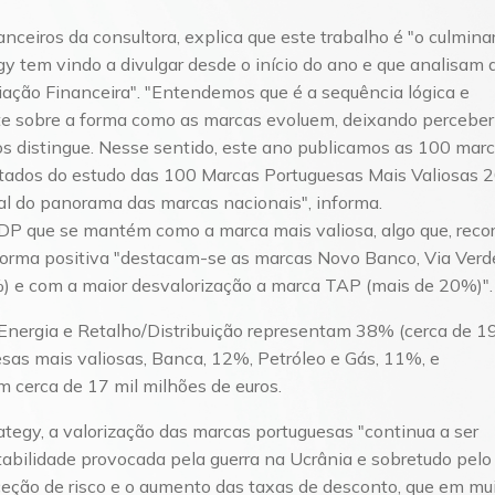
anceiros da consultora, explica que este trabalho é "o culmina
 tem vindo a divulgar desde o início do ano e que analisam 
iação Financeira". "Entendemos que é a sequência lógica e
te sobre a forma como as marcas evoluem, deixando perceber
nos distingue. Nesse sentido, este ano publicamos as 100 mar
tados do estudo das 100 Marcas Portuguesas Mais Valiosas 
al do panorama das marcas nacionais", informa.
EDP que se mantém como a marca mais valiosa, algo que, reco
forma positiva "destacam-se as marcas Novo Banco, Via Verd
) e com a maior desvalorização a marca TAP (mais de 20%)".
, Energia e Retalho/Distribuição representam 38% (cerca de 
sas mais valiosas, Banca, 12%, Petróleo e Gás, 11%, e
 cerca de 17 mil milhões de euros.
ategy, a valorização das marcas portuguesas "continua a ser
tabilidade provocada pela guerra na Ucrânia e sobretudo pelo
ceção de risco e o aumento das taxas de desconto, que em mu