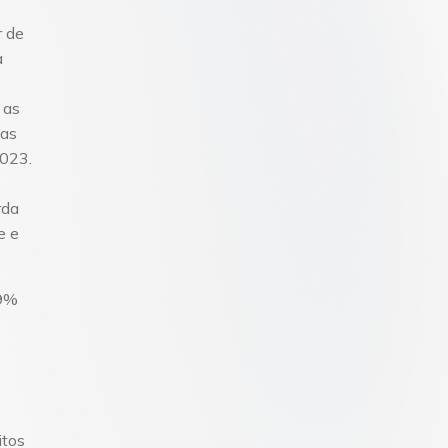
r de
a
 as
cas
2023.
rda
e e
19%
itos