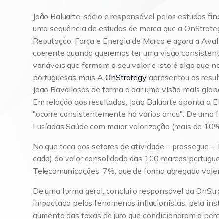
João Baluarte, sócio e responsável pelos estudos fin
uma sequência de estudos de marca que a OnStrategy
Reputação, Força e Energia de Marca e agora a Aval
coerente quando queremos ter uma visão consisten
variáveis que formam o seu valor e isto é algo que 
portuguesas mais A
OnStrategy
apresentou os resul
João Bavaliosas de forma a dar uma visão mais glob
Em relação aos resultados, João Baluarte aponta a 
"ocorre consistentemente há vários anos". De uma 
Lusíadas Saúde com maior valorização (mais de 10%
No que toca aos setores de atividade – prossegue –
cada) do valor consolidado das 100 marcas portugue
Telecomunicações, 7%, que de forma agregada valem
De uma forma geral, conclui o responsável da OnStr
impactada pelos fenómenos inflacionistas, pela ins
aumento das taxas de juro que condicionaram a per