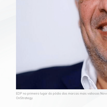
EDP no primeiro lugar do pódio das marcas mais valiosas No
OnStrategy.