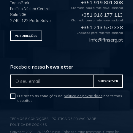
+351 919 801 808
TagusPark
Chamada para a rede móvel nacional
Edifício Núcleo Central
+351 916 177 113
Sala 206
2740-122 Porto Salvo
Chamada para a rede móvel nacional
+351 213 570 338
Chamada para rede fixa nacional
VER DIREÇÕES
info@finserg.pt
Receba a nossa
Newsletter
SUBSCREVER
Li e aceito as condições da
política de privacidade
nos termos
descritos.
TERMOS E CONDIÇÕES
POLÍTICA DE PRIVACIDADE
POLÍTICA DE COOKIES
Copyright 2021 - 2026 © Finserg. Todos os direitos reservados. Created by