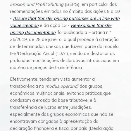
Erosion and Profit Shifting
(BEPS), em particular das
recomendações emitidas no âmbito das ações 8 a 10
-
Assure that transfer pricing outcomes are in line with
value creation
e da ação 13 -
Re-examine transfer
pricing documentation
, foi publicada a Portaria n.º
35/2019, de 28 de janeiro, a qual procede à alteração
de determinados anexos que fazem parte do modelo
IES/Declaração Anual (“DA”), sendo de destacar as
profundas modificações declarativas introduzidas em
matéria de preços de transferência.
Efetivamente, tendo em vista aumentar a
transparência no
modus operandi
dos grupos
económicos multinacionais, evitando práticas que
conduzam à erosão da base tributável e à
transferência de lucros entre jurisdições,
especialmente dos grupos económicos que não se
encontravam obrigados à apresentação da
declaração financeira e fiscal por país (Declaração